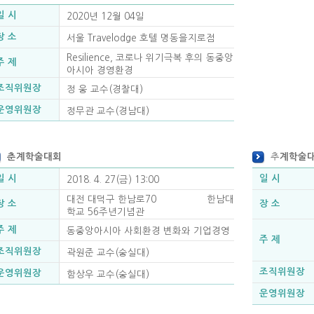
일 시
2020년 12월 04일
장 소
서울 Travelodge 호텔 명동을지로점
Resilience, 코로나 위기극복 후의 동중앙
주 제
아시아 경영환경
조직위원장
정 웅 교수(경찰대)
운영위원장
정무관 교수(경남대)
춘계학술대회
추
계학술
일 시
일 시
2018. 4. 27(금) 13:00
대전 대덕구 한남로70 한남대
장 소
장 소
학교 56주년기념관
주 제
동중앙아시아 사회환경 변화와 기업경영
주 제
조직위원장
곽원준 교수(숭실대)
조직위원장
운영위원장
함상우 교수(숭실대)
운영위원장