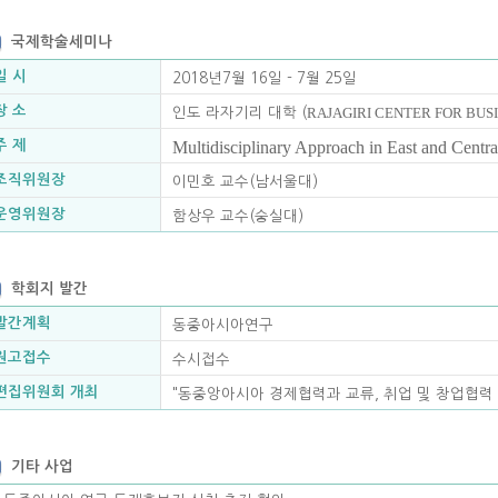
국제학술세미나
일 시
2018년7월 16일 - 7월 25일
장 소
RAJAGIRI CENTER FOR BUSI
인도 라자기리 대학 (
주 제
Multidisciplinary Approach in East and Centra
조직위원장
이민호 교수(남서울대)
운영위원장
함상우 교수(숭실대)
학회지 발간
발간계획
동중아시아연구
원고접수
수시접수
편집위원회 개최
"동중앙아시아 경제협력과 교류, 취업 및 창업협력 
기타 사업