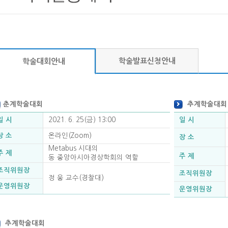
학술발표신청안내
학술대회안내
춘
계학술대회
추
계학술대회
일 시
2021. 6. 25(금) 13:00
일 시
장 소
온라인(Zoom)
장 소
Metabus 시대의
주 제
주 제
동 중앙아시아경상학회의 역할
조직위원장
조직위원장
정 웅 교수(경찰대)
운영위원장
운영위원장
추
계학술대회